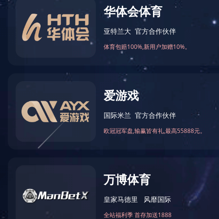
其他设备系列
新闻资讯
公司新闻
行业动态
客户案例
视频专栏
人才招聘
常见问题
乐动网页版-乐动（中国）官方
您的位置:
首页
>
新闻资讯
>
公司新闻
新闻资讯
公司新闻
行业动态
咨询热线
400-1088-778