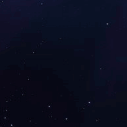
客户优先 创新优先 精业制造 走出国门
随着“一带一路”建设的不断推进升级，“中国制造”走
的同时，不断开拓海外市场，成效卓著...
了解详情
沸腾双节，捷报传来—在英德海螺型材新建万吨铝合金型
2017年9月25日从安徽省招标集团股份有限公司传来喜讯