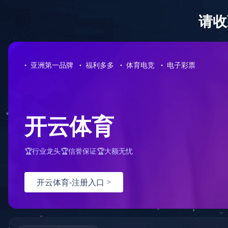
中文
|
ENGLISH
服务热线：
400-1088-778 • 0757-85588578
首页
关于我们
公司简介
企业文化
产品中心
乐动网页版-乐动（中国）官方
全自动铝挤压模具碱洗及废液综合回收利用系统
铝棒加热生产线系列
时效炉、模具加热炉系列
铝合金隔热型材加工生产
仿木纹生产线系列
开模合模压余修模设备
型材表面深加工设备系列
型材贴膜包装设备系列