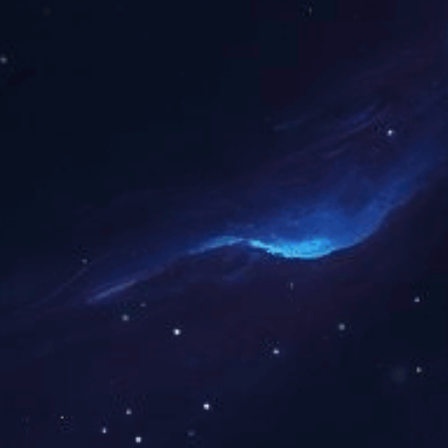
JYCBS 新技术研讨会精彩预告
距离我们的新技术研讨会还有2天 想必大家都非常期待 11
了解详情
JYCBS---新品发布
2018年11月10日，以“新时代、新技术、新奋斗”为
乐动（中国）官方新产品：全自动铝...
了解详情