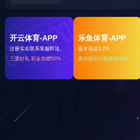
0757-85588578
上海铝协铝业高峰论坛圆满闭幕--JYCBS精彩回顾
2018年11月21日-11月23日为期三天的上海铝协
们要坚定信心，转换发展方式，高速高质量...
了解详情