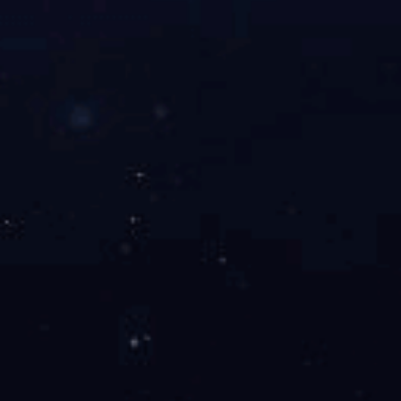
客户优先 创新优先 精业制造 走出国门
客户优先 创新优先 精业制造 走出国门
2018-05-20
咨询热线
400-1088-778
0757-85588578
乐动网页版-乐动（中国）官方©版权所有 服务热线：0757-
85588578 传真：0757-85560819
地址：中国广东省佛山市南海区狮山镇长虹岭工业园长岗北路
27 号
备案号：
粤ICP备19036629号-1