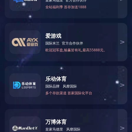
想必大家都非常期待
11.22
安徽，合肥
我们与您不见不散