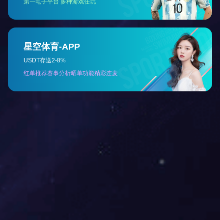
查看详情 +
上一条
JYCBS---新品发布
查看详情 +
下一条
上海铝协铝业高峰论坛圆满闭幕--
JYCBS精彩回顾
相关资讯