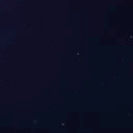
上海铝协铝业高峰论坛圆满闭幕--JYCBS精彩
回顾
上海铝协铝业高峰论坛圆满闭幕--JYCBS精彩回顾
2018-11-24