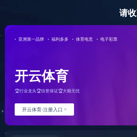
中文
|
ENGLISH
服务热线：
400-1088-778 • 0757-85588578
首页
关于我们
公司简介
企业文化
产品中心
乐动网页版-乐动（中国）官方
全自动铝挤压模具碱洗及废液综合回收利用系统
铝棒加热生产线系列
时效炉、模具加热炉系列
铝合金隔热型材加工生产
仿木纹生产线系列
开模合模压余修模设备
型材表面深加工设备系列
型材贴膜包装设备系列