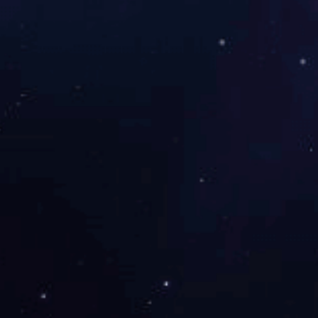
缠绕式包装机主要适用不锈钢型材、塑钢型材...
【详情】