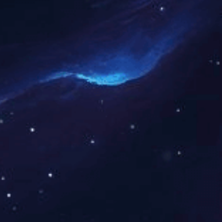
贴膜机
贴膜机主要适用于不锈钢型材、塑钢型材和铝...
【详情】
缠绕式包装机