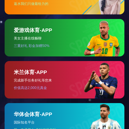
3D/4D 木纹喷涂设备生产线
与传统的热转印技术相比，3D/4D 立体木纹...
【详情】