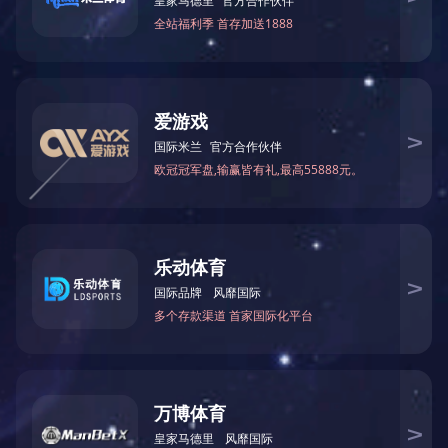
铝合金隔热型材加工生产
仿木纹生产线系列
开模合模压余修模设备
型材表面深加工设备系列
型材贴膜包装设备系列
其他设备系列
咨询热线
400-1088-778
0757-85588578
仿木纹生产线系列