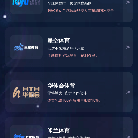
其他设备系列
新闻资讯
公司新闻
行业动态
客户案例
视频专栏
人才招聘
常见问题
乐动网页版-乐动（中国）官方
您的位置:
首页
>
产品中心
>
仿木纹生产线系列
产品中心
乐动网页版-乐动（中国）官方
全自动铝挤压模具碱洗及废液综合回收利用系统
铝棒加热生产线系列
时效炉、模具加热炉系列