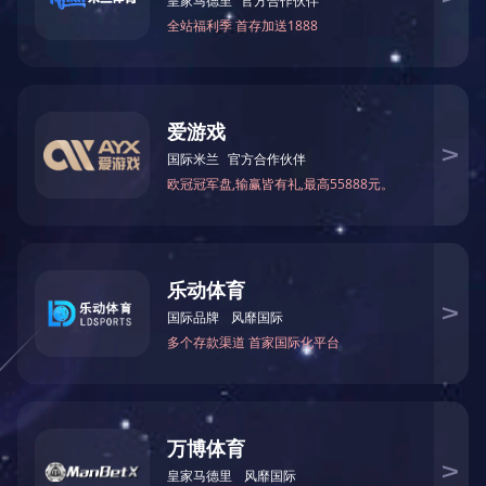
铝合金隔热型材加工生产
仿木纹生产线系列
开模合模压余修模设备
型材表面深加工设备系列
型材贴膜包装设备系列
其他设备系列
咨询热线
400-1088-778
0757-85588578