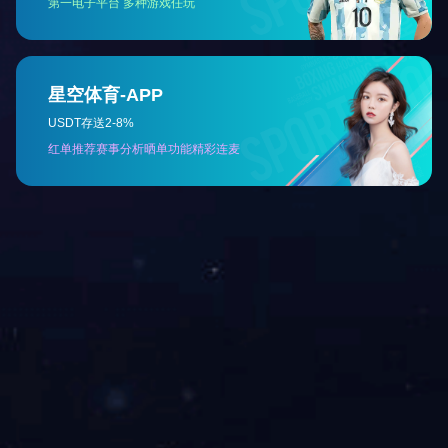
液压系统
11 kW
总功率
送料电机
4 kW
电压
380 V
闭合状态下设备外形尺寸（长
7500 × 2500 × 1250 mm
×宽×高）
设备重量
9000 kg Approx.
地上升降
式
型号
JYCP.AG
载荷重量
20000 kg
装箱尺寸
20 ft / 40 ft
推杆推进速度
6000 mm/min
横向行程
100 mm
升降行程
250 mm
液压系统
4.5 kW
总功率
牵引电机
4 kW