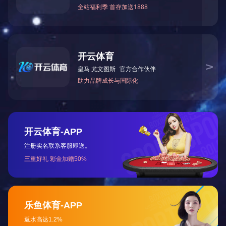
集装箱装车平台
集装箱装车平台是本公司根据市场需要和客户要求设计开发的
集 装箱装货专用设备，目前拥有剪叉液压升降式（可降下与
地面平） 和地上升降式两种装车平台产品。该系列设备通过
轨道平台把预 先包装堆叠完的货物快速准确地送入集装箱
（反向操作亦可）， 大大提高了装箱的质量和效率，适用于
工厂、大型仓库、海运码 头等物流环节。
在线咨询
全国热线